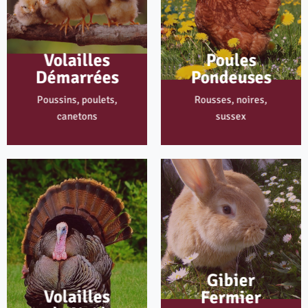
Volailles
Poules
Démarrées
Pondeuses
Poussins, poulets,
Rousses, noires,
canetons
sussex
Gibier
Volailles
Fermier