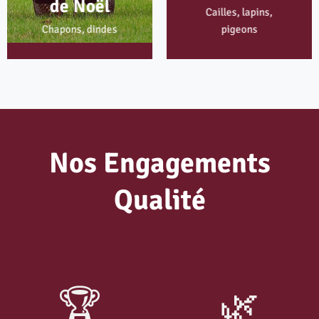
de Noël
Cailles, lapins,
Chapons, dindes
pigeons
Nos Engagements
Qualité
🏆
🌿