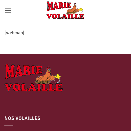
Passer
au
contenu
[webmap]
NOS VOLAILLES